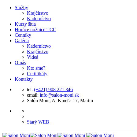
Služby
Krajčírstvo
Kaderníctvo
Kurzy šitia
Horúce nožnice TCC
Cenníky
Galéria
Kaderníctvo
Krajčírstvo
Videá
O nás
Kto sme?
Certifikáty
Kontakty
tel.
(+421) 908 221 346
email:
info@salon-moni.sk
Salón Moni, A. Kmeťa 17, Martin
Starý WEB