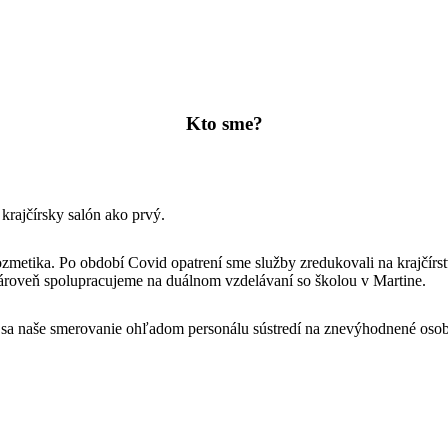
Kto sme?
rajčírsky salón ako prvý.
zmetika. Po období Covid opatrení sme služby zredukovali na krajčírst
Zároveň spolupracujeme na duálnom vzdelávaní so školou v Martine.
m sa naše smerovanie ohľadom personálu sústredí na znevýhodnené oso