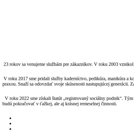
23 rokov sa venujeme službám pre zákazníkov. V roku 2003 vznikol k
V roku 2017 sme pridali služby kaderníctvo, pedikúra, manikúra a ko
praxou. Snaží sa odovzdať svoje skúsenosti nastupujúcej generácii. 
V roku 2022 sme získali štatút „registrovaný sociálny podnik“. Tý
budú pokračovať v ťažkej, ale aj krásnej remeselnej činnosti.