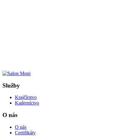
Služby
Krajčírstvo
Kaderníctvo
O nás
O nás
Certifikáty