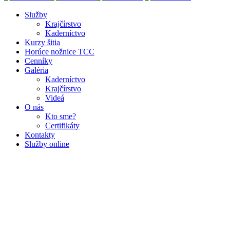
Služby
Krajčírstvo
Kaderníctvo
Kurzy šitia
Horúce nožnice TCC
Cenníky
Galéria
Kaderníctvo
Krajčírstvo
Videá
O nás
Kto sme?
Certifikáty
Kontakty
Služby
online