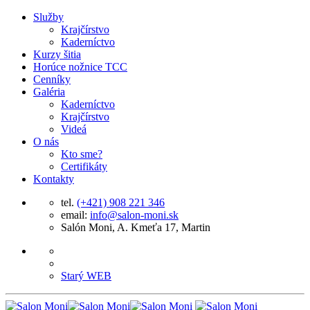
Služby
Krajčírstvo
Kaderníctvo
Kurzy šitia
Horúce nožnice TCC
Cenníky
Galéria
Kaderníctvo
Krajčírstvo
Videá
O nás
Kto sme?
Certifikáty
Kontakty
tel.
(+421) 908 221 346
email:
info@salon-moni.sk
Salón Moni, A. Kmeťa 17, Martin
Starý WEB