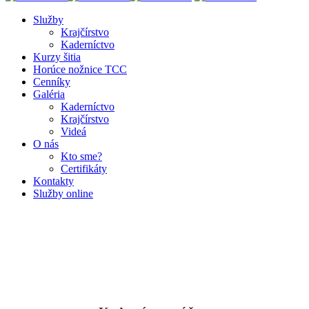
Služby
Krajčírstvo
Kaderníctvo
Kurzy šitia
Horúce nožnice TCC
Cenníky
Galéria
Kaderníctvo
Krajčírstvo
Videá
O nás
Kto sme?
Certifikáty
Kontakty
Služby
online