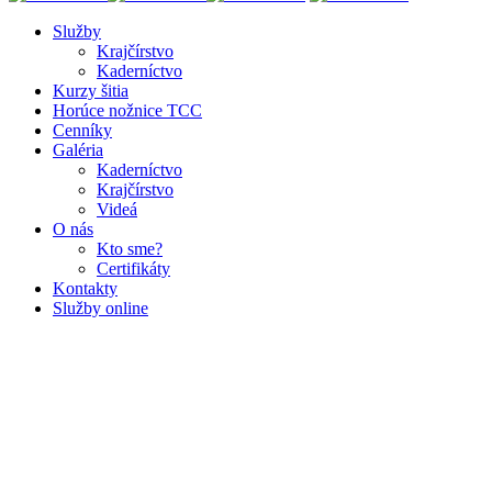
Služby
Krajčírstvo
Kaderníctvo
Kurzy šitia
Horúce nožnice TCC
Cenníky
Galéria
Kaderníctvo
Krajčírstvo
Videá
O nás
Kto sme?
Certifikáty
Kontakty
Služby
online