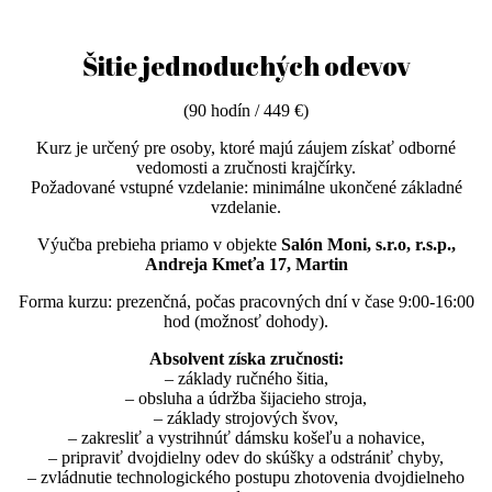
Šitie jednoduchých odevov
(90 hodín / 449 €)
Kurz je určený pre osoby, ktoré majú záujem získať odborné
vedomosti a zručnosti krajčírky.
Požadované vstupné vzdelanie: minimálne ukončené základné
vzdelanie.
Výučba prebieha priamo v objekte
Salón Moni, s.r.o, r.s.p.,
Andreja Kmeťa 17, Martin
Forma kurzu: prezenčná, počas pracovných dní v čase 9:00-16:00
hod (možnosť dohody).
Absolvent získa zručnosti:
– základy ručného šitia,
– obsluha a údržba šijacieho stroja,
– základy strojových švov,
– zakresliť a vystrihnúť dámsku košeľu a nohavice,
– pripraviť dvojdielny odev do skúšky a odstrániť chyby,
– zvládnutie technologického postupu zhotovenia dvojdielneho