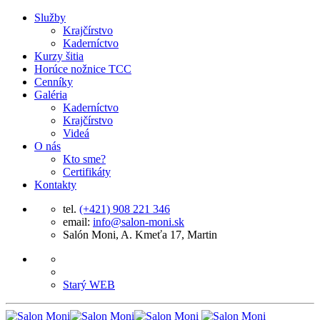
Služby
Krajčírstvo
Kaderníctvo
Kurzy šitia
Horúce nožnice TCC
Cenníky
Galéria
Kaderníctvo
Krajčírstvo
Videá
O nás
Kto sme?
Certifikáty
Kontakty
tel.
(+421) 908 221 346
email:
info@salon-moni.sk
Salón Moni, A. Kmeťa 17, Martin
Starý WEB