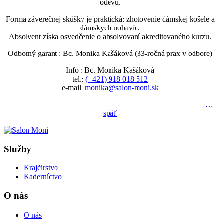
odevu.
Forma záverečnej skúšky je praktická: zhotovenie dámskej košele a
dámskych nohavíc.
Absolvent získa osvedčenie o absolvovaní akreditovaného kurzu.
Odborný garant : Bc. Monika Kašáková (33-ročná prax v odbore)
Info : Bc. Monika Kašáková
tel.:
(+421) 918 018 512
e-mail:
monika@salon-moni.sk
…
späť
Služby
Krajčírstvo
Kaderníctvo
O nás
O nás